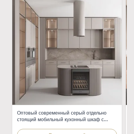
Оптовый современный серый отдельно
И
стоящий мобильный кухонный шкаф с
э
интегрированной раковиной для квартир
д
ж