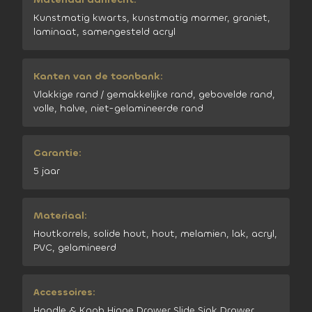
Kunstmatig kwarts, kunstmatig marmer, graniet,
laminaat, samengesteld acryl
Kanten van de toonbank:
Vlakkige rand / gemakkelijke rand, gebovelde rand,
volle, halve, niet-gelamineerde rand
Garantie:
5 jaar
Materiaal:
Houtkorrels, solide hout, hout, melamien, lak, acryl,
PVC, gelamineerd
Accessoires:
Handle & Knob,Hinge,Drawer Slide,Sink,Drawer