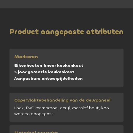
Product aangepaste attributen
Markeren
Eikenhouten fineer keukenkast
,
5 jaar garantie keukenkast
,
Aanpasbare ontwerpijdelheden
Oppervlaktebehandeling van de deurpaneel:
Lack, PVC membraan, acryl, massief hout, kan
worden aangepast
Materiaal aanrecht: