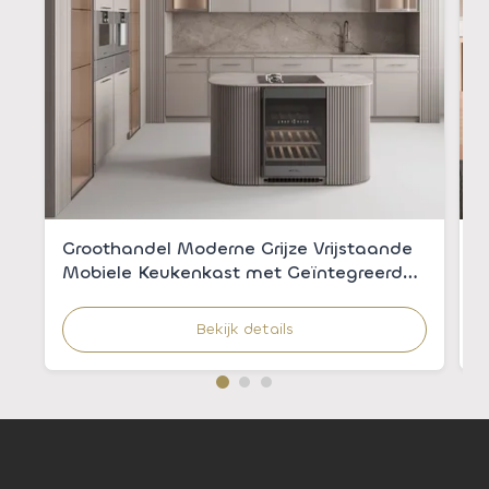
Groothandel Moderne Grijze Vrijstaande
O
Mobiele Keukenkast met Geïntegreerde
m
Spoelbak voor Appartementen
h
v
Bekijk details