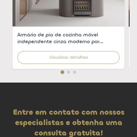
Armário de pia de cozinha móvel
A
independente cinza moderno por
c
atacado com pia integrada para
m
apartamentos
Visualizar detalhes
Entre em contato com nossos
especialistas e obtenha uma
consulta gratuita!