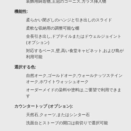
装飾用鋳造物,王冠のコーニス,ガラス挿入物
機能性:
柔らかい閉ざしのハンジと引き出しのスライド
柔軟な収納用の調整可能な棚
全長引き出し,ドブテイルまたはドウェルジョイント
(オプション)
対応するベース,壁,高い食堂キャビネット,および島が
利用可能
選択する色:
自然オーク,ゴールドオーク,ウォールナッツステイン
オーク,ホワイトウォッシュオーク
オーダーメイドの染料や塗料は,ご要望で利用できま
す
カウンタートップ (オプション):
天然石,クォーツ,またはシンター石
洗面台とストーブの開口は前切りで選択可能