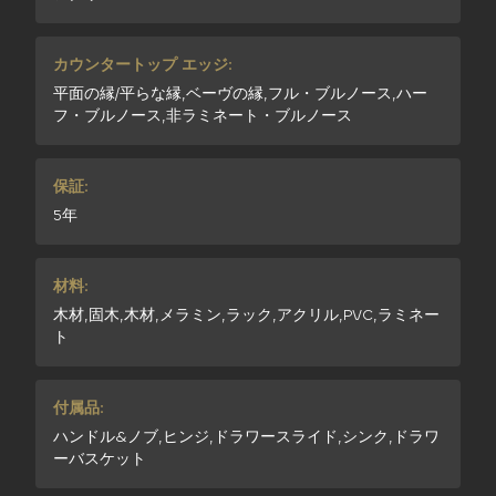
カウンタートップ エッジ:
平面の縁/平らな縁,ベーヴの縁,フル・ブルノース,ハー
フ・ブルノース,非ラミネート・ブルノース
保証:
5年
材料:
木材,固木,木材,メラミン,ラック,アクリル,PVC,ラミネー
ト
付属品:
ハンドル&ノブ,ヒンジ,ドラワースライド,シンク,ドラワ
ーバスケット