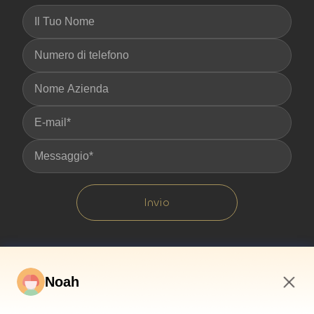
Invio
Noah
4:58 PM