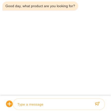
Good day, what product are you looking for?
Casa.
Di Noi
Prodotti
Casi
Notizie
Blog
Contattaci
Mappa Del Sito
Richiedi
Informazioni
© 2026 EUATEC GROUP CORPORATION. All Rights Reserved.