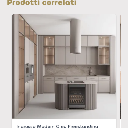
Prodotti correlati
Ingrosso Modern Grey Freestanding
A