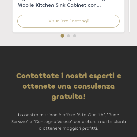
Mobile Kitchen Sink Cabinet con
l
lavandino integrato per appartamenti
Visualizza i dettagli
Contattate i nostri esperti e
ottenete una consulenza
gratuita!
La nostra missione è offrire "Alta Qualità", "Buon
Servizio" e "Consegna Veloce" per aiutare i nostri clienti
a ottenere maggiori profitti.