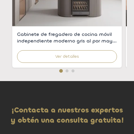
Gabinete de fregadero de cocina móvil
G
independiente moderno gris al por mayor
m
con fregadero integrado para
m
apartamentos
Ver detalles
¡Contacta a nuestros expertos
y obtén una consulta gratuita!