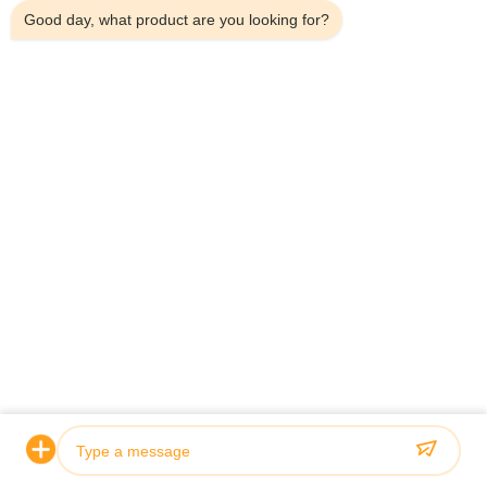
Good day, what product are you looking for?
Gabinete de fregadero de cocina móvil
G
independiente moderno gris al por mayor
c