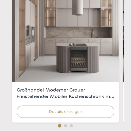
Großhandel Moderner Grauer
L
Freistehender Mobiler Küchenschrank mit
W
Integriertem Waschbecken für
G
Apartments
Details anzeigen