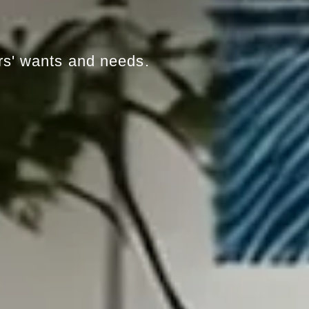
s'
wants
and
needs.