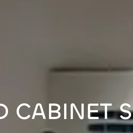
D
C
A
B
I
N
E
T
S