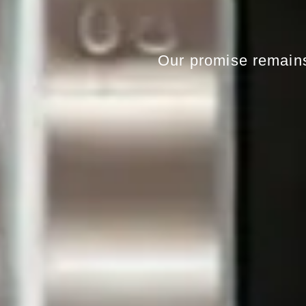
Our
promise
remain