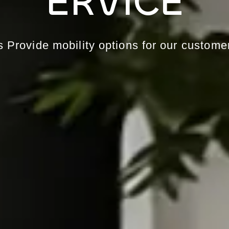
E
R
V
I
C
E
s
Provide
mobility
options
for
our
customer