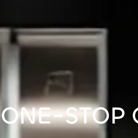
O
N
E
-
S
T
O
P