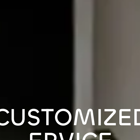
C
U
S
T
O
M
I
Z
E