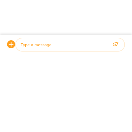
Photo
Video Call
Audio Call