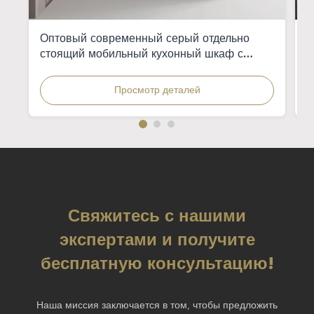
Оптовый современный серый отдельно
И
стоящий мобильный кухонный шкаф с
э
интегрированной раковиной для квартир
д
ж
Просмотр деталей
Свяжитесь с нашими
экспертами и получите
бесплатную консультацию!
Наша миссия заключается в том, чтобы предложить