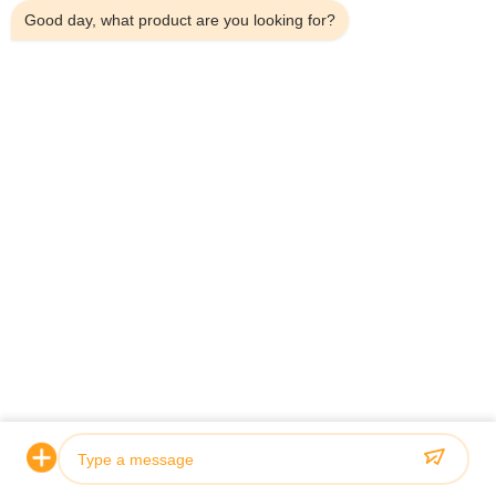
Good day, what product are you looking for?
Домой
О Нас
Продукты
Случаи
Новости
Блог
Свяжитесь С Нами
Карта Сайта
Запросить сейчас