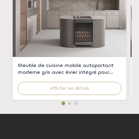
Meuble de cuisine mobile autoportant
A
moderne gris avec évier intégré pour
é
appartements
c
r
Afficher les détails