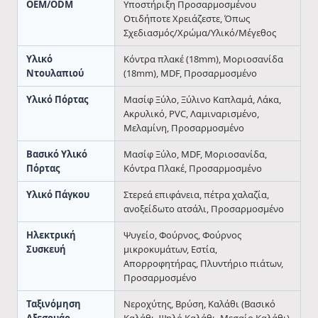
OEM/ODM
Υποστήριξη Προσαρμοσμένου
Οτιδήποτε Χρειάζεστε, Όπως
Σχεδιασμός/Χρώμα/Υλικό/Μέγεθος
Υλικό
Κόντρα πλακέ (18mm), Μοριοσανίδα
Ντουλαπιού
(18mm), MDF, Προσαρμοσμένο
Υλικό Πόρτας
Μασίφ Ξύλο, Ξύλινο Καπλαμά, Λάκα,
Ακρυλικό, PVC, Λαμιναρισμένο,
Μελαμίνη, Προσαρμοσμένο
Βασικό Υλικό
Μασίφ Ξύλο, MDF, Μοριοσανίδα,
Πόρτας
Κόντρα Πλακέ, Προσαρμοσμένο
Υλικό Πάγκου
Στερεά επιφάνεια, πέτρα χαλαζία,
ανοξείδωτο ατσάλι, Προσαρμοσμένο
Ηλεκτρική
Ψυγείο, Φούρνος, Φούρνος
Συσκευή
μικροκυμάτων, Εστία,
Απορροφητήρας, Πλυντήριο πιάτων,
Προσαρμοσμένο
Ταξινόμηση
Νεροχύτης, Βρύση, Καλάθι (Βασικό