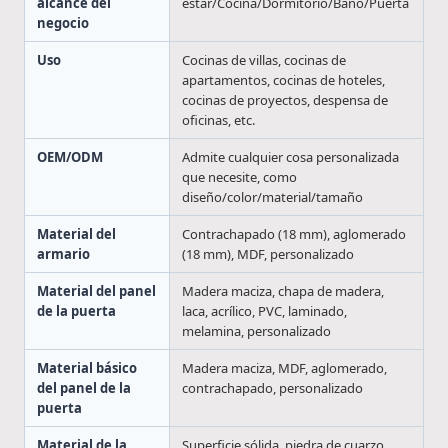
alcance del
estar/Cocina/Dormitorio/Baño/Puerta
negocio
Uso
Cocinas de villas, cocinas de
apartamentos, cocinas de hoteles,
cocinas de proyectos, despensa de
oficinas, etc.
OEM/ODM
Admite cualquier cosa personalizada
que necesite, como
diseño/color/material/tamaño
Material del
Contrachapado (18 mm), aglomerado
armario
(18 mm), MDF, personalizado
Material del panel
Madera maciza, chapa de madera,
de la puerta
laca, acrílico, PVC, laminado,
melamina, personalizado
Material básico
Madera maciza, MDF, aglomerado,
del panel de la
contrachapado, personalizado
puerta
Material de la
Superficie sólida, piedra de cuarzo,