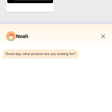
Noah
Prodotti correlati
3:44 PM
Good day, what product are you looking for?