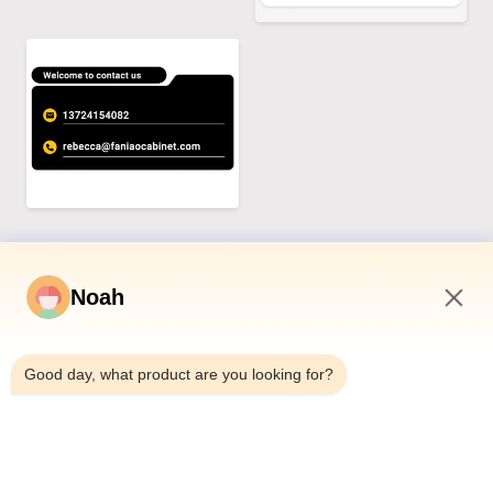
Noah
10:42 PM
Verwandte Produkte
Good day, what product are you looking for?