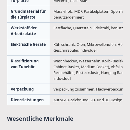
Türplatte
Melamin, nach Maß
Grundmaterial für
Massivholz, MDF, Partikelplatten, Sperrholz,
die Türplatte
benutzerdefiniert
Werkstoff der
Festfläche, Quarzstein, Edelstahl, benutzerde
Arbeitsplatte
Elektrische Geräte
Kühlschrank, Ofen, Mikrowellenofen, Herd, H
Geschirrspüler, individuell
Klassifizierung
Waschbecken, Wasserhahn, Korb (Basiskorb
von Zubehör
Cabinet Basket, Medium Basket), Abfallbehält
Reisbehälter, Besteckskiste, Hanging Rack Se
individuell
Verpackung
Verpackung zusammen, Flachverpackung
Dienstleistungen
AutoCAD-Zeichnung, 2D- und 3D-Design
Wesentliche Merkmale