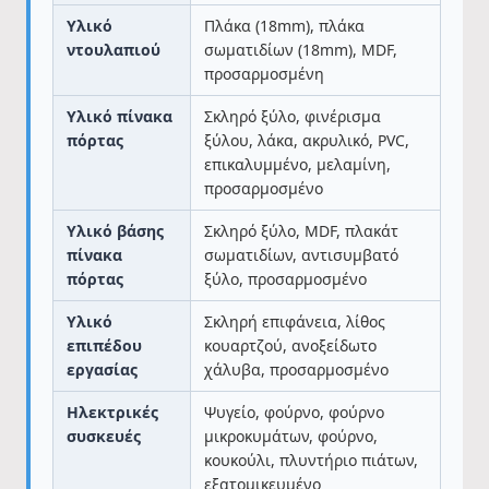
Υλικό
Πλάκα (18mm), πλάκα
ντουλαπιού
σωματιδίων (18mm), MDF,
προσαρμοσμένη
Υλικό πίνακα
Σκληρό ξύλο, φινέρισμα
πόρτας
ξύλου, λάκα, ακρυλικό, PVC,
επικαλυμμένο, μελαμίνη,
προσαρμοσμένο
Υλικό βάσης
Σκληρό ξύλο, MDF, πλακάτ
πίνακα
σωματιδίων, αντισυμβατό
πόρτας
ξύλο, προσαρμοσμένο
Υλικό
Σκληρή επιφάνεια, λίθος
επιπέδου
κουαρτζού, ανοξείδωτο
εργασίας
χάλυβα, προσαρμοσμένο
Ηλεκτρικές
Ψυγείο, φούρνο, φούρνο
συσκευές
μικροκυμάτων, φούρνο,
κουκούλι, πλυντήριο πιάτων,
εξατομικευμένο