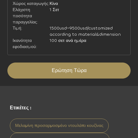
Χώρος καταγωγής:
Κίνα
Ελάχιστη
1 Σετ
ποσότητα
παραγγελίας:
Τιμή:
1500usd~9500usd/customized
according to material&dimension
Ικανότητα
100 σετ ανά ημέρα
εφοδιασμού:
Ερώτηση Τώρα
Ετικέτες :
Μελαμίνη προσαρμοσμένο ντουλάπι κουζίνας