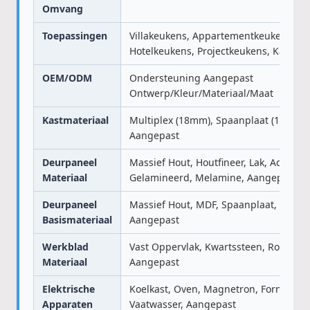
Omvang
Toepassingen
Villakeukens, Appartementkeukens,
Hotelkeukens, Projectkeukens, Kantoo
OEM/ODM
Ondersteuning Aangepast
Ontwerp/Kleur/Materiaal/Maat
Kastmateriaal
Multiplex (18mm), Spaanplaat (18mm),
Aangepast
Deurpaneel
Massief Hout, Houtfineer, Lak, Acryl, PV
Materiaal
Gelamineerd, Melamine, Aangepast
Deurpaneel
Massief Hout, MDF, Spaanplaat, Multip
Basismateriaal
Aangepast
Werkblad
Vast Oppervlak, Kwartssteen, Roestvrij 
Materiaal
Aangepast
Elektrische
Koelkast, Oven, Magnetron, Fornuis, A
Apparaten
Vaatwasser, Aangepast