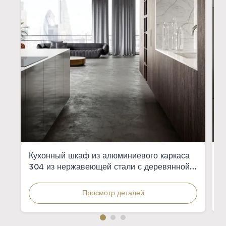
Кухонный шкаф из алюминиевого каркаса
К
304 из нержавеющей стали с деревянной
м
фанерой для современных кухонь
к
Просмотр деталей