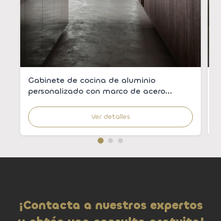
Gabinete de cocina de aluminio
G
personalizado con marco de acero
a
inoxidable 304 y chapa de madera para
m
cocinas modernas
c
Ver detalles
¡Contacta a nuestros expertos