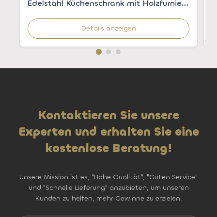
Edelstahl Küchenschrank mit Holzfurnier
E
für moderne Küchen
u
Details anzeigen
Kontaktieren Sie unsere
Experten und erhalten Sie eine
kostenlose Beratung!
Unsere Mission ist es, "Hohe Qualität", "Guten Service"
und "Schnelle Lieferung" anzubieten, um unseren
Kunden zu helfen, mehr Gewinne zu erzielen.