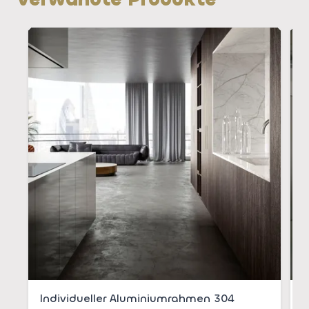
Individueller Aluminiumrahmen 304
M