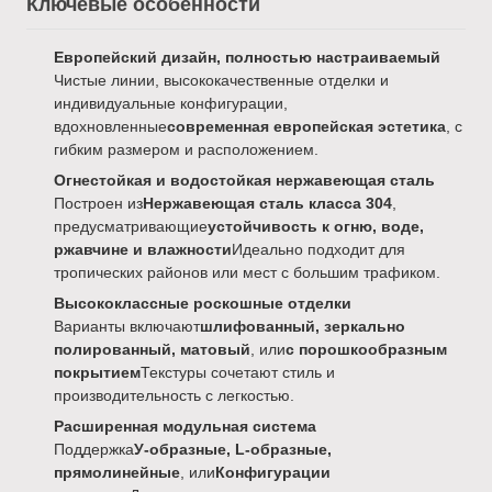
Ключевые особенности
Европейский дизайн, полностью настраиваемый
Чистые линии, высококачественные отделки и
индивидуальные конфигурации,
вдохновленные
современная европейская эстетика
, с
гибким размером и расположением.
Огнестойкая и водостойкая нержавеющая сталь
Построен из
Нержавеющая сталь класса 304
,
предусматривающие
устойчивость к огню, воде,
ржавчине и влажности
Идеально подходит для
тропических районов или мест с большим трафиком.
Высококлассные роскошные отделки
Варианты включают
шлифованный, зеркально
полированный, матовый
, или
с порошкообразным
покрытием
Текстуры сочетают стиль и
производительность с легкостью.
Расширенная модульная система
Поддержка
У-образные, L-образные,
прямолинейные
, или
Конфигурации