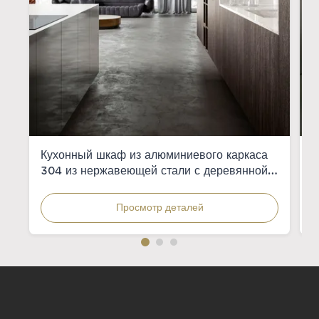
Кухонный шкаф из алюминиевого каркаса
К
304 из нержавеющей стали с деревянной
м
фанерой для современных кухонь
к
Просмотр деталей