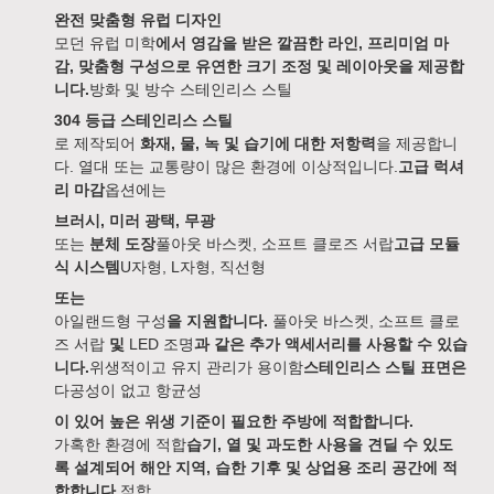
완전 맞춤형 유럽 디자인
모던 유럽 미학
에서 영감을 받은 깔끔한 라인, 프리미엄 마
감, 맞춤형 구성으로 유연한 크기 조정 및 레이아웃을 제공합
니다.
방화 및 방수 스테인리스 스틸
304 등급 스테인리스 스틸
로 제작되어
화재, 물, 녹 및 습기에 대한 저항력
을 제공합니
다. 열대 또는 교통량이 많은 환경에 이상적입니다.
고급 럭셔
리 마감
옵션에는
브러시, 미러 광택, 무광
또는
분체 도장
풀아웃 바스켓, 소프트 클로즈 서랍
고급 모듈
식 시스템
U자형, L자형, 직선형
또는
아일랜드형 구성
을 지원합니다.
풀아웃 바스켓, 소프트 클로
즈 서랍
및
LED 조명
과 같은 추가 액세서리를 사용할 수 있습
니다.
위생적이고 유지 관리가 용이함
스테인리스 스틸 표면은
다공성이 없고 항균성
이 있어 높은 위생 기준이 필요한 주방에 적합합니다.
가혹한 환경에 적합
습기, 열 및 과도한 사용을 견딜 수 있도
록 설계되어 해안 지역, 습한 기후 및 상업용 조리 공간에 적
합합니다.
적합