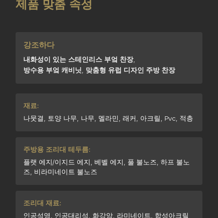
제품 맞춤 속성
강조하다
내화성이 있는 스테인리스 부엌 찬장
,
방수용 부엌 캐비닛
,
맞춤형 유럽 디자인 주방 찬장
재료:
나뭇결, 토양 나무, 나무, 멜라민, 래커, 아크릴, Pvc, 적층
주방용 조리대 테두름:
플랫 에지/이지드 에지, 베벨 에지, 풀 불노즈, 하프 불노
즈, 비라미네이트 불노즈
조리대 재료:
인공석영, 인공대리석, 화강암, 라미네이트, 합성아크릴