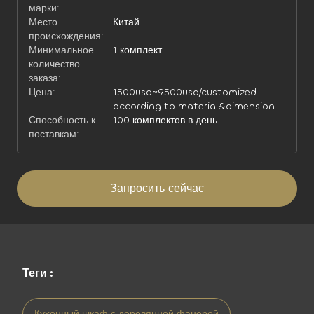
марки:
Место
Китай
происхождения:
Минимальное
1 комплект
количество
заказа:
Цена:
1500usd~9500usd/customized
according to material&dimension
Способность к
100 комплектов в день
поставкам:
Запросить сейчас
Теги :
Кухонный шкаф с деревянной фанерой