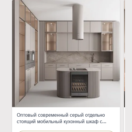
Оптовый современный серый отдельно
И
стоящий мобильный кухонный шкаф с
э
интегрированной раковиной для квартир
д