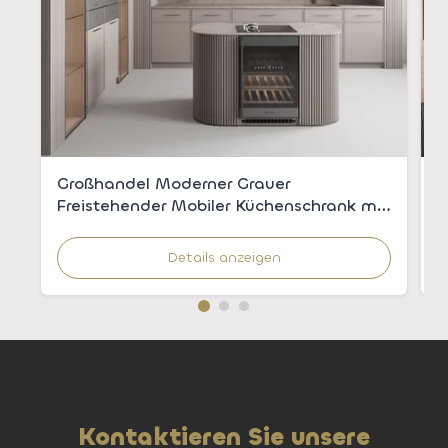
Großhandel Moderner Grauer
M
Freistehender Mobiler Küchenschrank mit
u
Integriertem Waschbecken für
H
Apartments
W
Details anzeigen
Kontaktieren Sie unsere