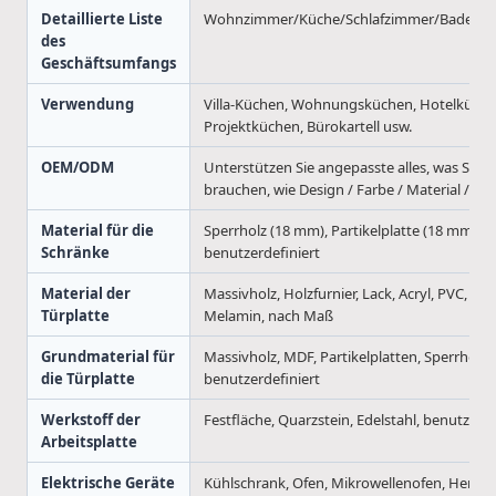
Detaillierte Liste
Wohnzimmer/Küche/Schlafzimmer/Badezim
des
Geschäftsumfangs
Verwendung
Villa-Küchen, Wohnungsküchen, Hotelküche
Projektküchen, Bürokartell usw.
OEM/ODM
Unterstützen Sie angepasste alles, was Sie
brauchen, wie Design / Farbe / Material / Gr
Material für die
Sperrholz (18 mm), Partikelplatte (18 mm), 
Schränke
benutzerdefiniert
Material der
Massivholz, Holzfurnier, Lack, Acryl, PVC, lami
Türplatte
Melamin, nach Maß
Grundmaterial für
Massivholz, MDF, Partikelplatten, Sperrholz,
die Türplatte
benutzerdefiniert
Werkstoff der
Festfläche, Quarzstein, Edelstahl, benutzerde
Arbeitsplatte
Elektrische Geräte
Kühlschrank, Ofen, Mikrowellenofen, Herd, H