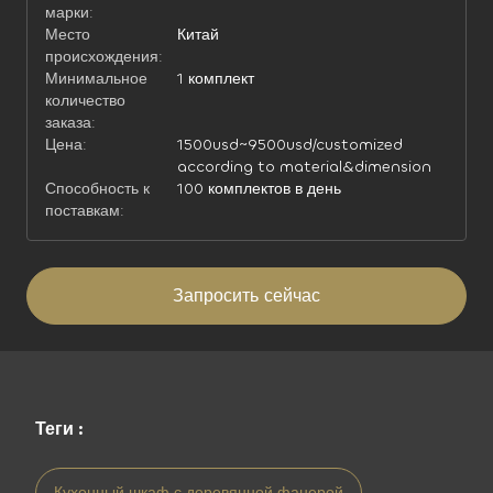
марки:
Место
Китай
происхождения:
Минимальное
1 комплект
количество
заказа:
Цена:
1500usd~9500usd/customized
according to material&dimension
Способность к
100 комплектов в день
поставкам:
Запросить сейчас
Теги :
Кухонный шкаф с деревянной фанерой