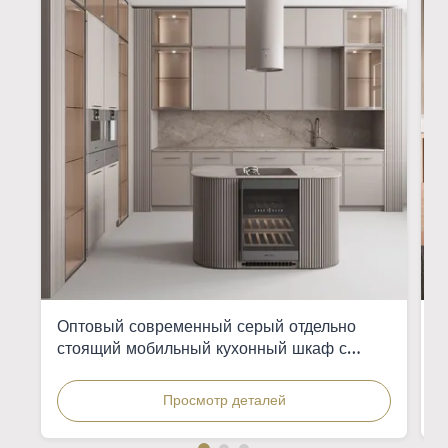
Оптовый современный серый отдельно
И
стоящий мобильный кухонный шкаф с
э
интегрированной раковиной для квартир
д
ж
Просмотр деталей