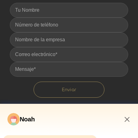
Enviar
Noah
3:49 AM