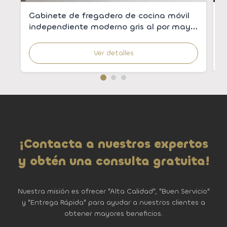
Gabinete de fregadero de cocina móvil
G
independiente moderno gris al por mayor
m
con fregadero integrado para
m
apartamentos
Ver detalles
¡Contacta a nuestros expertos
y obtén una consulta gratuita!
Nuestra misión es ofrecer "Alta Calidad", "Buen Servicio"
y "Entrega Rápida" para ayudar a nuestros clientes a
obtener mayores beneficios.