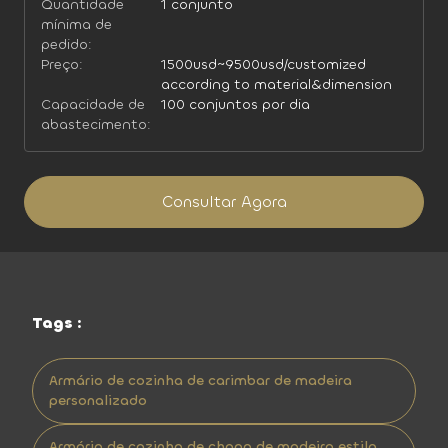
Quantidade
1 conjunto
mínima de
pedido:
Preço:
1500usd~9500usd/customized
according to material&dimension
Capacidade de
100 conjuntos por dia
abastecimento:
Consultar Agora
Tags :
Armário de cozinha de carimbar de madeira
personalizado
Armário de cozinha de chapa de madeira estilo