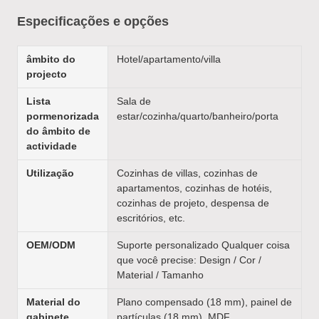
Especificações e opções
âmbito do
Hotel/apartamento/villa
projecto
Lista
Sala de
pormenorizada
estar/cozinha/quarto/banheiro/porta
do âmbito de
actividade
Utilização
Cozinhas de villas, cozinhas de
apartamentos, cozinhas de hotéis,
cozinhas de projeto, despensa de
escritórios, etc.
OEM/ODM
Suporte personalizado Qualquer coisa
que você precise: Design / Cor /
Material / Tamanho
Material do
Plano compensado (18 mm), painel de
gabinete
partículas (18 mm), MDF,