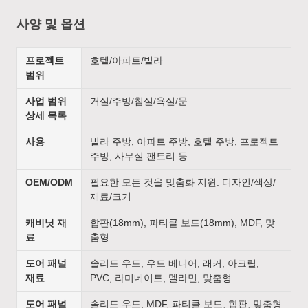
사양 및 옵션
프로젝트
호텔/아파트/빌라
범위
사업 범위
거실/주방/침실/욕실/문
상세 목록
사용
빌라 주방, 아파트 주방, 호텔 주방, 프로젝트
주방, 사무실 팬트리 등
OEM/ODM
필요한 모든 것을 맞춤화 지원: 디자인/색상/
재료/크기
캐비닛 재
합판(18mm), 파티클 보드(18mm), MDF, 맞
료
춤형
도어 패널
솔리드 우드, 우드 베니어, 래커, 아크릴,
재료
PVC, 라미네이트, 멜라민, 맞춤형
도어 패널
솔리드 우드, MDF, 파티클 보드, 합판, 맞춤형