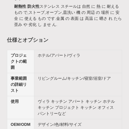
耐熱性 防火性
ステンレス スチールは 自然 に 熱 に 耐える
もの で,ストーブ,オーブン,皿洗い 機 の 周辺 の 場所 に 安
全 に 使える もの です.金属 の 表面 は 高温 に 晒さ れ たら
歪み や 劣化 し ませ ん.
仕様とオプション
プロジェ
ホテル/アパート/ヴィラ
クトの範
囲
事業範囲
リビングルーム/キッチン/寝室/浴室/ドア
の詳細リ
スト
使用
ヴィラ キッチン アパート キッチン ホテル
キッチン プロジェクト キッチン オフィス
パントリーなど
OEM/ODM
デザイン/色/材料/サイズ