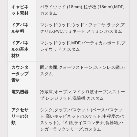
キャビネ
パライウッド (18mm),粒子板 (18mm),MDF,
ット素材
カスタム
ドアパネ
マシッドウッド,ウッド・ファニヤ,ラック,ア
ル材料
クリル,PVC,ラミネート,メラミン,カスタム
ドアパネ
マシッドウッド,MDF,パーティカルボード,プ
ルの基本
レイウッド,カスタム
材料
カウンタ
固い表面,クォーツストーン,ステンレス鋼,カ
ータップ
スタム
素材
電気機器
冷蔵庫,オーブン,マイクロ波オーブン,ストー
ブ,レンジフッド,洗碗機,カスタム
アクセサ
シンク,タップ,バスケット (ベースバスケッ
リーの分
ト,高いキャビネットバスケット,中程度のバ
類
スケット),ゴミ箱,ライスコンテナ,食器箱,ハ
ンガーラックシリーズ,カスタム