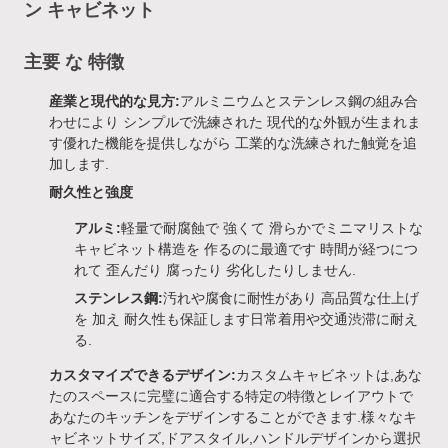
ン キャビネット
主要 な 特徴
産業と現代的な見方:
アルミニウムとステンレス鋼の組み合
わせにより シンプルで洗練された 現代的な外観が生まれま
す優れた機能を提供しながら 工業的な洗練された触覚を追
加します.
耐久性と強度
アルミ:
軽量で耐腐蝕で 強くて 滑らかでミニマリストな
キャビネット構造を 作るのに最適です 時間が経つにつ
れて 歪んだり 腐ったり 劣化したりしません.
ステンレス鋼:
汚れや腐食に耐性があり 高品質な仕上げ
を 加え 耐久性も保証します日常着用や交通渋滞に耐え
る.
カスタマイズできるデザイン:
カスタムキャビネットは,あな
たのスペースに完璧に適合する特定の特徴とレイアウトで
あなたのキッチンをデザインすることができます.様々なキ
ャビネットサイズ,ドアスタイル,ハンドルデザインから選択