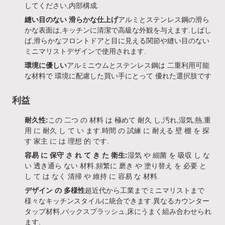
してください,内部構成.
縫い目のない 滑らかな仕上げ
アルミとステンレス鋼の滑ら
かな表面は,キッチンに清潔で高級な外観を与えます.しばし
ば,滑らかなフロントドアと目に見える関節や縫い目のない
ミニマリストデザインで使用されます.
環境に優しい
アルミニウムとステンレス鋼は 二重利用可能
な材料で 環境に配慮した買い手にとって 優れた選択肢です
利益
耐久性:
この 二つ の 材料 は 極めて 耐久 し,汚れ,湿気,熱,重
用 に 耐久 し て い ます.時間 の 試練 に 耐える 壁 棚 を 探
す 家主 に は 理想 的 です.
容易 に 保守 さ れ て き た 衛生:
湿気 や 細菌 を 吸収 し な
い 透き通ら ない 材料.頻繁に 磨き や 塗り替え を 必要 と
し て は なく 清掃 や 維持 に 容易 な 材料.
デザイン の 多様性
超近代から工業までミニマリストまで
様々なキッチンスタイルに統合できます.異なるカウンター
タップ材料,バックスプラッシュ,床にうまく組み合わせられ
ます.