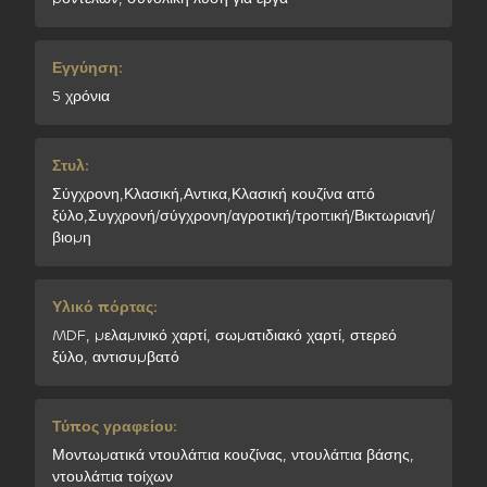
Εγγύηση:
5 χρόνια
Στυλ:
Σύγχρονη,Κλασική,Αντικα,Κλασική κουζίνα από
ξύλο,Συγχρονή/σύγχρονη/αγροτική/τροπική/Βικτωριανή/
βιομη
Υλικό πόρτας:
MDF, μελαμινικό χαρτί, σωματιδιακό χαρτί, στερεό
ξύλο, αντισυμβατό
Τύπος γραφείου:
Μοντωματικά ντουλάπια κουζίνας, ντουλάπια βάσης,
ντουλάπια τοίχων