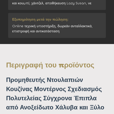
και κουμπί, χάντζελ, αποθήκευση Lazy Susan, νε
Εξυπηρέτηση μετά την πώληση:
Online τεχνική υποστήριξη, δωρεάν ανταλλακτικά,
επιστροφή και αντικατάσταση
Περιγραφή του προϊόντος
Προμηθευτής Ντουλαπιών
Κουζίνας Μοντέρνος Σχεδιασμός
Πολυτελείας Σύγχρονα Έπιπλα
από Ανοξείδωτο Χάλυβα και Ξύλο