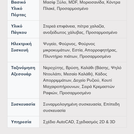
Βασικό
Μασίφ Ξύλο, MDF, Μοριοσανίδα, Κόντρα
Υλικό
Πλακέ, Προσαρμοσμένο
Πόρτας
Υλικό
Στερεά επιφάνεια, πέτρα χαλαζία,
Πάγκου
ανοξείδωτος χάλυβας, Προσαρμοσμένο
Ηλεκτρική
Ψυγείο, Φούρνος, Φούρνος
Συσκευή
μικροκυμάτων, Εστία, Απορροφητήρας,
Πλυντήριο πιάτων, Προσαρμοσμένο
Ταξινόμηση
Νεροχύτης, Βρύση, Καλάθι (Βάσης, Ψηλό
Αξεσουάρ
Ντουλάπι, Μεσαίο Καλάθι), Κάδος
Απορριμμάτων, Δοχείο Ρυζιού, Κουτί
Μαχαιροπήρουνων, Σειρά Κρεμαστών
Ραφιών, Προσαρμοσμένο
Συσκευασία
Συναρμολογημένη συσκευασία, Επίπεδη
συσκευασία
Υπηρεσία
Σχέδιο AutoCAD, Σχεδιασμός 2D & 3D