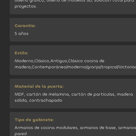
diseño gráfico, diseño de modelos 3D, solución total para
proyectos.
Garantía:
5 años
Estilo:
Moderno,Clásico,Antiguo,Clásico cocina de
madera,Contemporáneo/moderno/granja/tropical/Victoria
Material de la puerta:
MDF, cartón de melamina, cartón de partículas, madera
sólida, contrachapado
Tipo de gabinete:
Armarios de cocina modulares, armarios de base, armario
pared