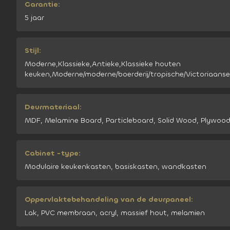
Garantie:
5 jaar
Stijl:
Moderne,Klassieke,Antieke,Klassieke houten
keuken,Moderne/moderne/boerderij/tropische/Victoriaanse/
Deurmateriaal:
MDF, Melamine Board, Particleboard, Solid Wood, Plywoo
Cabinet -type:
Modulaire keukenkasten, basiskasten, wandkasten
Oppervlaktebehandeling van de deurpaneel:
Lak, PVC membraan, acryl, massief hout, melamien