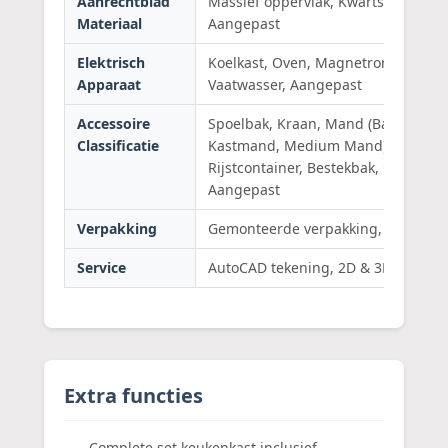
Aanrechtblad
Massief oppervlak, Kwartssteen, Roes
Materiaal
Aangepast
Elektrisch
Koelkast, Oven, Magnetron, Fornuis
Apparaat
Vaatwasser, Aangepast
Accessoire
Spoelbak, Kraan, Mand (Basismand
Classificatie
Kastmand, Medium Mand), Afvalba
Rijstcontainer, Bestekbak, Ophangre
Aangepast
Verpakking
Gemonteerde verpakking, Platte ve
Service
AutoCAD tekening, 2D & 3D Ontwer
Extra functies
Complete set keukenkast inclusief