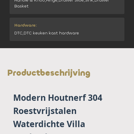
Handle & Knob,Hinge,Drawer Slide,Sink,Drawer
Basket
Hardware:
DTC,DTC keuken kast hardware
Productbeschrijving
Modern Houtnerf 304
Roestvrijstalen
Waterdichte Villa