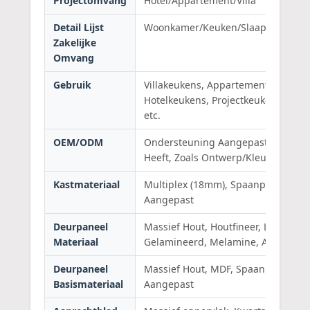
Projectomvang
Hotel/Appartement/Villa
Detail Lijst
Woonkamer/Keuken/Slaapkamer/B
Zakelijke
Omvang
Gebruik
Villakeukens, Appartementkeukens,
Hotelkeukens, Projectkeukens, Kant
etc.
OEM/ODM
Ondersteuning Aangepast Alles Wa
Heeft, Zoals Ontwerp/Kleur/Materi
Kastmateriaal
Multiplex (18mm), Spaanplaat (18m
Aangepast
Deurpaneel
Massief Hout, Houtfineer, Lak, Acryl
Materiaal
Gelamineerd, Melamine, Aangepas
Deurpaneel
Massief Hout, MDF, Spaanplaat, Mul
Basismateriaal
Aangepast