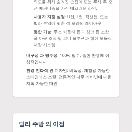
외모를 위해 숨겨진 손잡이 또는 푸시-투-오
픈 메커니즘을 가진 매끄러운 라인.
사용자 지정 설정
: U형, L형, 직선형, 또는
빌라 부엌에 맞춘 섬 모양의 레이아웃.
통합 기능
: 무선 카운터 톱과 싱크 톱 조합.
풀 아웃 조직 및 코너 솔루션과 함께 모듈식
저장 시스템.
내구성 과 방수성
: 100% 방수, 습한 환경에 이
상적입니다.
환경 친화적 인 디자인
: 비독성, 재활용 가능한
스테인레스 스틸. 전통적인 나무 캐비닛에 대한
지속 가능한 대안.
빌라 주방 의 이점