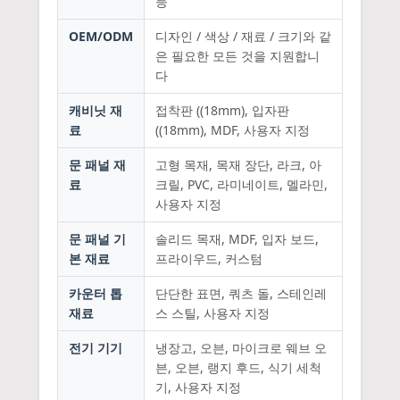
등
OEM/ODM
디자인 / 색상 / 재료 / 크기와 같
은 필요한 모든 것을 지원합니
다
캐비닛 재
접착판 ((18mm), 입자판
료
((18mm), MDF, 사용자 지정
문 패널 재
고형 목재, 목재 장단, 라크, 아
료
크릴, PVC, 라미네이트, 멜라민,
사용자 지정
문 패널 기
솔리드 목재, MDF, 입자 보드,
본 재료
프라이우드, 커스텀
카운터 톱
단단한 표면, 쿼츠 돌, 스테인레
재료
스 스틸, 사용자 지정
전기 기기
냉장고, 오븐, 마이크로 웨브 오
븐, 오븐, 랭지 후드, 식기 세척
기, 사용자 지정