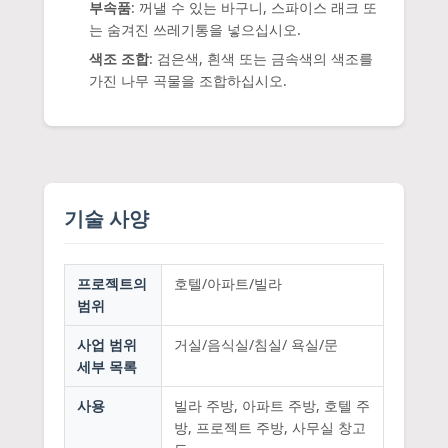
부속품
: 꺼낼 수 있는 바구니, 스파이스 래크 또
는 숨겨진 쓰레기통을 넣으십시오.
색조 조합
: 검은색, 흰색 또는 금속색의 색조를
가진 나무 곡물을 조합하십시오.
기술 사양
프로젝트의
호텔/아파트/빌라
범위
사업 범위
거실/음식실/침실/ 욕실/문
세부 목록
사용
빌라 주방, 아파트 주방, 호텔 주
방, 프로젝트 주방, 사무실 창고