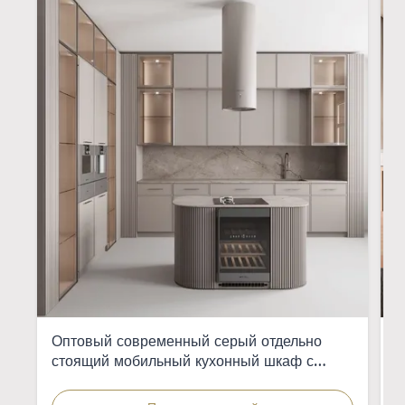
Оптовый современный серый отдельно
И
стоящий мобильный кухонный шкаф с
э
интегрированной раковиной для квартир
д
ж