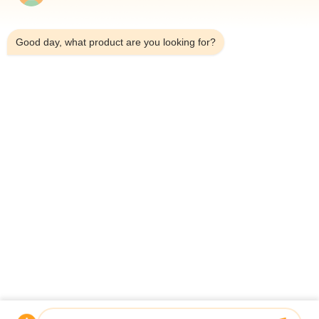
6:19 AM
Good day, what product are you looking for?
Para Casa
Sobre Nós
Produtos
Casos
Notícias
Blogue
Contacte-Nos
Mapa Do Site
Consultar Agora