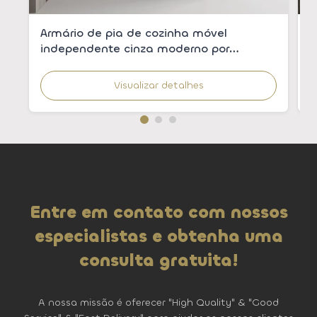
Armário de pia de cozinha móvel
A
independente cinza moderno por
c
atacado com pia integrada para
m
apartamentos
Visualizar detalhes
Entre em contato com nossos
especialistas e obtenha uma
consulta gratuita!
A nossa missão é oferecer "High Quality" & "Good