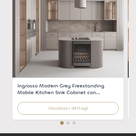
Ingrosso Modern Grey Freestanding
A
Mobile Kitchen Sink Cabinet con
l
lavandino integrato per appartamenti
Visualizza i dettagli