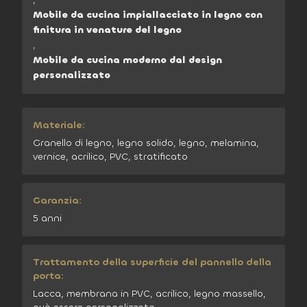
Mobile da cucina impiallacciato in legno con
finitura in venature del legno
,
Mobile da cucina moderno dal design
personalizzato
Materiale:
Granello di legno, legno solido, legno, melamina,
vernice, acrilico, PVC, stratificato
Garanzia:
5 anni
Trattamento della superficie del pannello della
porta:
Lacca, membrana in PVC, acrilico, legno massello,