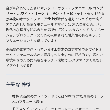
台所を高めてください
マシッド・ウッド・ファニエール コンプ
リート ホワイト・オーク キッチン・キャビネット・セット
特徴
は
本物のオーク・ファニア仕上げ
時代を超えて
シェイカー式ド
ア
この新しい豪華なモジュールデザインは 木の自然な温かさと
現代的な精度を組み合わせ 高級住宅やカスタムビルド,リノベー
ションプロジェクトのための洗練された耐久性のあるキッチン
ソリューションを提供しています
高品質の素材で作られています
工芸木のコア
本物で
ホワイトオ
ーク・ファニール
温かい環境を作り出すのに理想的です 暖かい
環境を保つために高級なキッチン環境で,カスタマイズ可能なレ
イアウトの柔軟性.
主要 な 特徴
材料:
高品質のプレイウッドまたはMDFコアで,真白のオーク
木のフラニーの表面
ドアスタイル:
マシッドウッドのフレームとオーク・ファニ