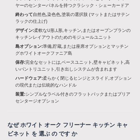
ヤーのセンターパネルを持つクラシック・シェーカードア
終わって
自然色,染色色,塗装の選択肢 (マットまたはサテン
ラックの仕上げ)
デザイン:
柔軟なU形,L形,キッチン,またはオープンプランの
キッチンレイアウトのためのモジュールユニット
島オプション:
準備,貯蔵,または座席オプションとマッチン
グホワイトオークファニア島
保存:
完全なセットには,ベースユニット,壁キャビネット,高
いパントリユニット,引き出しシステムが含まれます
ハードウェア:
柔らかく閉じるヒンジとスライド,オプション
の現代または伝統的なハンドル
装置:
シンプルなラベル付きのフラットパックまたはプリア
センタージオプション
なぜ ホワイト オーク フリーナー キッチン キャ
ビネット を 選ぶ の です か