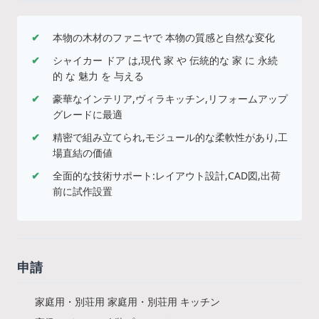
✔
本物の木材のファニヤで 本物の質感と自然な変化
✔
シャイカー ドア は,現代 家 や 伝統的な 家 に 永続
的 な 魅力 を 与える
✔
豪華なインテリア,ヴィラキッチン,リフォームアップ
グレードに最適
✔
精密で組み立てられ,モジュール的な柔軟性があり,工
場直結の価値
✔
全面的な技術サポート:レイアウト設計,CAD図,出荷
前に試作設置
申請
家庭用・別荘用 家庭用・別荘用 キッチン