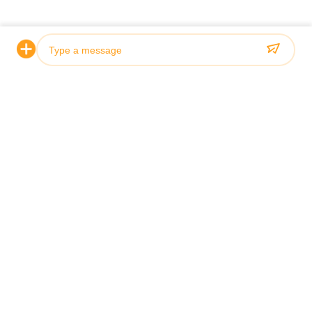
専門家にご連絡いただき、無料相
談を受けましょう！
私たちの使命は、お客様がより多くの利益を得られるよう、
「高品質」＆「優れたサービス」＆「迅速な配達」を提供す
ることです。
Photo
Video Call
Audio Call