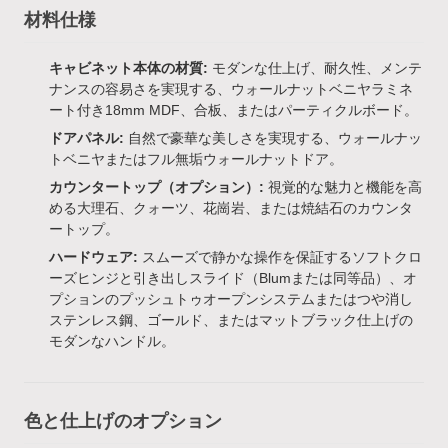
材料仕様
キャビネット本体の材質:
モダンな仕上げ、耐久性、メンテ
ナンスの容易さを実現する、ウォールナットベニヤラミネ
ート付き18mm MDF、合板、またはパーティクルボード。
ドアパネル:
自然で豪華な美しさを実現する、ウォールナッ
トベニヤまたはフル無垢ウォールナットドア。
カウンタートップ（オプション）:
視覚的な魅力と機能を高
める大理石、クォーツ、花崗岩、または焼結石のカウンタ
ートップ。
ハードウェア:
スムーズで静かな操作を保証するソフトクロ
ーズヒンジと引き出しスライド（Blumまたは同等品）、オ
プションのプッシュトゥオープンシステムまたはつや消し
ステンレス鋼、ゴールド、またはマットブラック仕上げの
モダンなハンドル。
色と仕上げのオプション