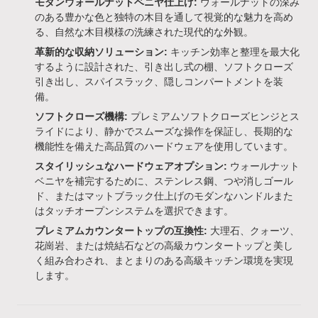
モダンウォールナットベニヤ仕上げ:
ウォールナットの深み
のある豊かな色と独特の木目を通して視覚的な魅力を高め
る、自然な木目模様の洗練された現代的な外観。
革新的な収納ソリューション:
キッチン効率と整理を最大化
するように設計された、引き出し式の棚、ソフトクローズ
引き出し、スパイスラック、隠しコンパートメントを装
備。
ソフトクローズ機構:
プレミアムソフトクローズヒンジとス
ライドにより、静かでスムーズな操作を保証し、長期的な
機能性を備えた高品質のハードウェアを使用しています。
スタイリッシュなハードウェアオプション:
ウォールナット
ベニヤを補完するために、ステンレス鋼、つや消しゴール
ド、またはマットブラック仕上げのモダンなハンドルまた
はタッチオープンシステムを選択できます。
プレミアムカウンタートップの互換性:
大理石、クォーツ、
花崗岩、または焼結石などの高級カウンタートップと美し
く組み合わされ、まとまりのある高級キッチン環境を実現
します。