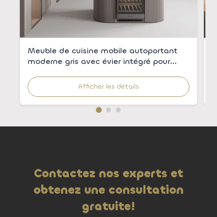
Meuble de cuisine mobile autoportant
A
moderne gris avec évier intégré pour
é
appartements
c
r
Afficher les détails
Contactez nos experts et
obtenez une consultation
gratuite!