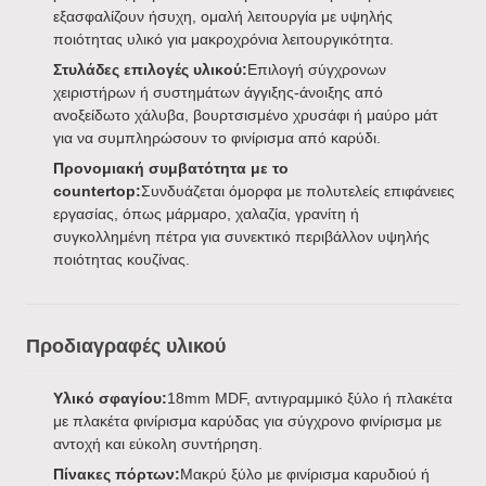
εξασφαλίζουν ήσυχη, ομαλή λειτουργία με υψηλής
ποιότητας υλικό για μακροχρόνια λειτουργικότητα.
Στυλάδες επιλογές υλικού:
Επιλογή σύγχρονων
χειριστήρων ή συστημάτων άγγιξης-άνοιξης από
ανοξείδωτο χάλυβα, βουρτσισμένο χρυσάφι ή μαύρο μάτ
για να συμπληρώσουν το φινίρισμα από καρύδι.
Προνομιακή συμβατότητα με το
countertop:
Συνδυάζεται όμορφα με πολυτελείς επιφάνειες
εργασίας, όπως μάρμαρο, χαλαζία, γρανίτη ή
συγκολλημένη πέτρα για συνεκτικό περιβάλλον υψηλής
ποιότητας κουζίνας.
Προδιαγραφές υλικού
Υλικό σφαγίου:
18mm MDF, αντιγραμμικό ξύλο ή πλακέτα
με πλακέτα φινίρισμα καρύδας για σύγχρονο φινίρισμα με
αντοχή και εύκολη συντήρηση.
Πίνακες πόρτων:
Μακρύ ξύλο με φινίρισμα καρυδιού ή