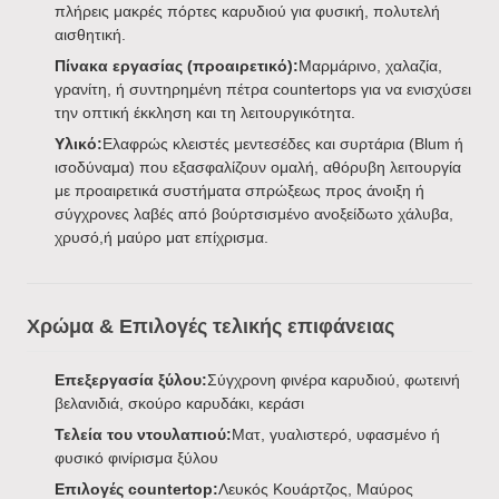
πλήρεις μακρές πόρτες καρυδιού για φυσική, πολυτελή
αισθητική.
Πίνακα εργασίας (προαιρετικό):
Μαρμάρινο, χαλαζία,
γρανίτη, ή συντηρημένη πέτρα countertops για να ενισχύσει
την οπτική έκκληση και τη λειτουργικότητα.
Υλικό:
Ελαφρώς κλειστές μεντεσέδες και συρτάρια (Blum ή
ισοδύναμα) που εξασφαλίζουν ομαλή, αθόρυβη λειτουργία
με προαιρετικά συστήματα σπρώξεως προς άνοιξη ή
σύγχρονες λαβές από βούρτσισμένο ανοξείδωτο χάλυβα,
χρυσό,ή μαύρο ματ επίχρισμα.
Χρώμα & Επιλογές τελικής επιφάνειας
Επεξεργασία ξύλου:
Σύγχρονη φινέρα καρυδιού, φωτεινή
βελανιδιά, σκούρο καρυδάκι, κεράσι
Τελεία του ντουλαπιού:
Ματ, γυαλιστερό, υφασμένο ή
φυσικό φινίρισμα ξύλου
Επιλογές countertop:
Λευκός Κουάρτζος, Μαύρος