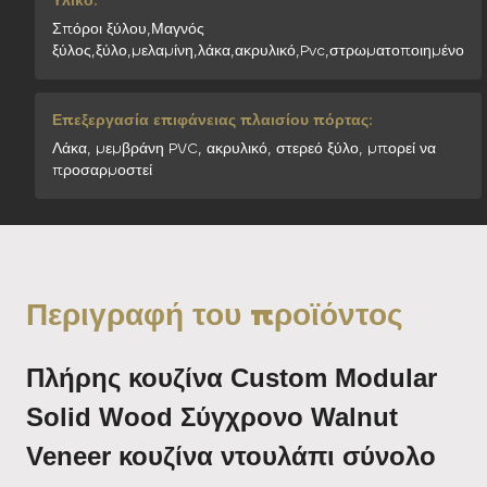
Υλικό:
Σπόροι ξύλου,Μαγνός
ξύλος,ξύλο,μελαμίνη,λάκα,ακρυλικό,Pvc,στρωματοποιημένο
Επεξεργασία επιφάνειας πλαισίου πόρτας:
Λάκα, μεμβράνη PVC, ακρυλικό, στερεό ξύλο, μπορεί να
προσαρμοστεί
Περιγραφή του προϊόντος
Πλήρης κουζίνα Custom Modular
Solid Wood Σύγχρονο Walnut
Veneer κουζίνα ντουλάπι σύνολο