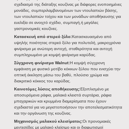
σχεδιασμό της διάταξης κουζίνας με διάφορες ενοποιημένες
μονάδες, συμπεριλαμβανομένων των ντουλαπιών βάσης,
των ντουλαπιών τοίχου και των μονάδων αποθήκευσης για
ευελιξία σε ανοιχτό σχέδιο, συμπαγή,ή μεγάλες
γαστρονομικές κουζίνες.
Κατασκευή από στερεό ξύλο:
Κατασκευασμένο από
υψηλής ποιότητας στερεό ξύλο για πολυτελή, μακροχρόνια
φινίρισμα με ανώτερη αντοχή, σταθερότητα και αντοχή
συμπληρωμένο με κομψή φινίρισμα καρύδας.
Σύγχρονη φινίρισμα Walnut:
Η κομψή σύγχρονη
εμφάνιση με φυσικό μοτίβο κόκκων ξύλου που ενισχύει την
οπτική έκκληση μέσω του βαθύ, πλούσιο χρώμα και
διακριτικό κόκκος του καρύδας.
Καινοτόμες λύσεις αποθήκευσης:
Εξοπλισμένο με
αποσυρόμενα ράφια, μαλακά κλειστά συρτάρια, ράφια
μπαχαρικών και κρυμμένα διαμερίσματα που έχουν
σχεδιαστεί για να μεγιστοποιήσουν την αποτελεσματικότητα
και την οργάνωση της κουζίνας.
Μηχανισμός μαλακού κλεισίματος:
Οι προνομιακές
μεντεσέδες με μαλακό κλείσιμο και οι διαφωτισμοί