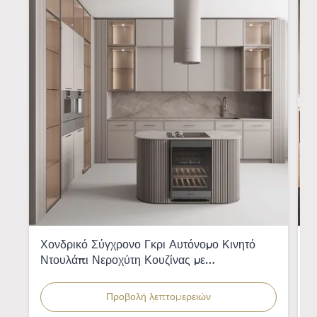
Χονδρικό Σύγχρονο Γκρι Αυτόνομο Κινητό
Π
Ντουλάπι Νεροχύτη Κουζίνας με
ξ
Ενσωματωμένο Νεροχύτη για Διαμερίσματα
π
Προβολή λεπτομερειών