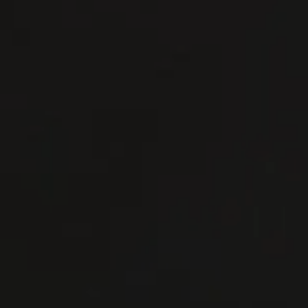
連絡 ください
連絡 ください
準備金
準備金