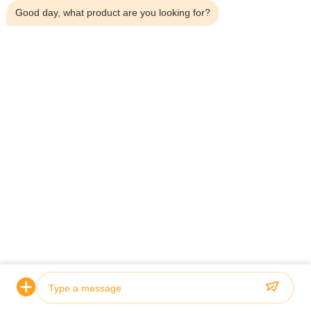
Good day, what product are you looking for?
Σπίτι
Σχετικά Με Εμάς
Προϊόντα
Υποθέσεις
Ειδήσεις
Μπλογκ
Επικοινωνήστε Μαζί Μας
Sitemap
Ερώτηση Τώρα