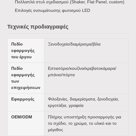
Πολλαπλά στυλ σχεδιασμού (Shaker, Flat Panel, custom)
Επιλογές ενσωμάτωσης φωτισμού LED
Τεχνικές προδιαγραφές
Πεδίο
Ξενοδοχείο/διαμέρισμα/βίλα
εφαρμογής
του έργου
Πεδίο
Εστιατόριο/κουζίνα/κρεβατοκάμαρα/
εφαρμογής
μπάνιο/πόρτα
των
επιχειρήσεων
Εφαρμογές
Φιλοξενίες, διαμερίσματα, ξενοδοχεία,
εργοτάξια, γραφεία
OEM/ODM
Πλήρης υποστήριξη προσαρμογής για
το σχέδιο, το χρώμα, το υλικό και το
μέγεθος