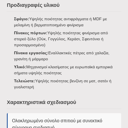
Προδιαγραφές υλικού
Σφάγιο:
Υψηλής ποιότητας αντιφράγματα ή MDF με
μελαμίνη ή βερματοποιημένο φινίρισμα
Πίνακες πόρτων:
Υψηλής ποιότητας φινέρισμα από
στερεό ξύλο (Ούκ, Γογγύλος, Κεράσι, Σφεντόνιο ή
προσαρμοσμένο)
Πίνακα εργασίας:
Εναλλακτικές πέτρες από χαλαζία,
γρανίτη ή μάρμαρο
Υλικό:
Μηχανισμοί κλεισίματος με ευρωπαϊκά εμπορικά
σήματα υψηλής ποιότητας
Τελειώστε:
Υψηλής ποιότητας βενζίνη σε ματ, σατέν ή
γυαλιστερή
Χαρακτηριστικά σχεδιασμού
Ολοκληρωμένο σύνολο σπιτιού με συνεκτικό
σύγχρονο σχεδιασμό