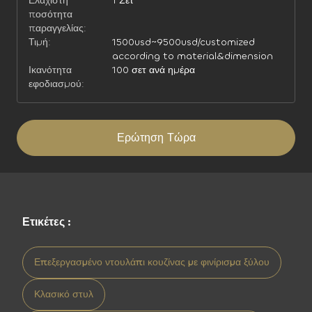
Ελάχιστη
1 Σετ
ποσότητα
παραγγελίας:
Τιμή:
1500usd~9500usd/customized
according to material&dimension
Ικανότητα
100 σετ ανά ημέρα
εφοδιασμού:
Ερώτηση Τώρα
Ετικέτες :
Επεξεργασμένο ντουλάπι κουζίνας με φινίρισμα ξύλου
Κλασικό στυλ