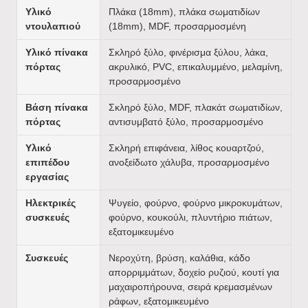
Υλικό
Πλάκα (18mm), πλάκα σωματιδίων
ντουλαπιού
(18mm), MDF, προσαρμοσμένη
Υλικό πίνακα
Σκληρό ξύλο, φινέρισμα ξύλου, λάκα,
πόρτας
ακρυλικό, PVC, επικαλυμμένο, μελαμίνη,
προσαρμοσμένο
Βάση πίνακα
Σκληρό ξύλο, MDF, πλακάτ σωματιδίων,
πόρτας
αντισυμβατό ξύλο, προσαρμοσμένο
Υλικό
Σκληρή επιφάνεια, λίθος κουαρτζού,
επιπέδου
ανοξείδωτο χάλυβα, προσαρμοσμένο
εργασίας
Ηλεκτρικές
Ψυγείο, φούρνο, φούρνο μικροκυμάτων,
συσκευές
φούρνο, κουκούλι, πλυντήριο πιάτων,
εξατομικευμένο
Συσκευές
Νεροχύτη, βρύση, καλάθια, κάδο
απορριμμάτων, δοχείο ρυζιού, κουτί για
μαχαιροπήρουνα, σειρά κρεμασμένων
ράφων, εξατομικευμένο