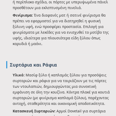
ή περίπλοκο σχέδιο, οι πόρτες με υπερυψωμένα πάνελ
προσθέτουν μια εκλεπτυσμένη πινελιά.
Φινίρισμα:
Ένα διαφανές ματ ή σατινέ φινίρισμα θα
πρέπει να εφαρμοστεί για να διατηρηθεί η φυσική
ξύλινη υφή, ενώ προσφέρει προστασία. Επιλογή για
φινιρίσματα με λεκέδες για να ενισχυθεί το μοτίβο της
υφής, ιδιαίτερα για πλουσιότερα είδη ξύλου όπως
καρυδιά ή μαόνι.
Συρτάρια και Ράφια
Υλικό:
Μασίφ ξύλο ή καπλαμάς ξύλου για προσόψεις
συρταριών και ράφια για να ταιριάζουν με τις πόρτες
των ντουλαπιών, δημιουργώντας μια συνεκτική
εμφάνιση σε όλη την κουζίνα. Κόντρα πλακέ για κουτιά
συρταριών (με φινίρισμα καπλαμά ξύλου), παρέχοντας
αντοχή, σταθερότητα και οικονομική αποδοτικότητα.
Κατασκευή Συρταριών:
Αρμοί Dovetail για συρτάρια