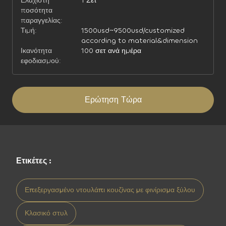
Ελάχιστη
1 Σετ
ποσότητα
παραγγελίας:
Τιμή:
1500usd~9500usd/customized
according to material&dimension
Ικανότητα
100 σετ ανά ημέρα
εφοδιασμού:
Ερώτηση Τώρα
Ετικέτες :
Επεξεργασμένο ντουλάπι κουζίνας με φινίρισμα ξύλου
Κλασικό στυλ