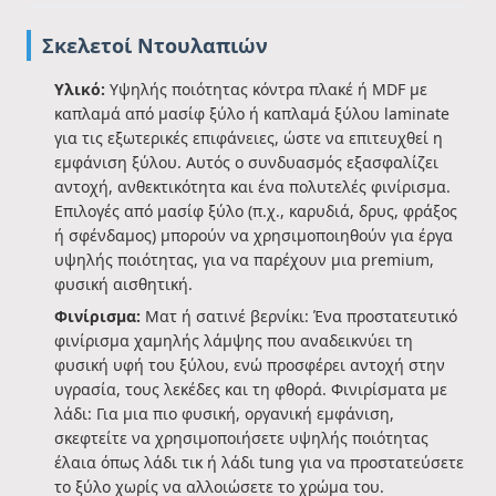
Σκελετοί Ντουλαπιών
Υλικό:
Υψηλής ποιότητας κόντρα πλακέ ή MDF με
καπλαμά από μασίφ ξύλο ή καπλαμά ξύλου laminate
για τις εξωτερικές επιφάνειες, ώστε να επιτευχθεί η
εμφάνιση ξύλου. Αυτός ο συνδυασμός εξασφαλίζει
αντοχή, ανθεκτικότητα και ένα πολυτελές φινίρισμα.
Επιλογές από μασίφ ξύλο (π.χ., καρυδιά, δρυς, φράξος
ή σφένδαμος) μπορούν να χρησιμοποιηθούν για έργα
υψηλής ποιότητας, για να παρέχουν μια premium,
φυσική αισθητική.
Φινίρισμα:
Ματ ή σατινέ βερνίκι: Ένα προστατευτικό
φινίρισμα χαμηλής λάμψης που αναδεικνύει τη
φυσική υφή του ξύλου, ενώ προσφέρει αντοχή στην
υγρασία, τους λεκέδες και τη φθορά. Φινιρίσματα με
λάδι: Για μια πιο φυσική, οργανική εμφάνιση,
σκεφτείτε να χρησιμοποιήσετε υψηλής ποιότητας
έλαια όπως λάδι τικ ή λάδι tung για να προστατεύσετε
το ξύλο χωρίς να αλλοιώσετε το χρώμα του.