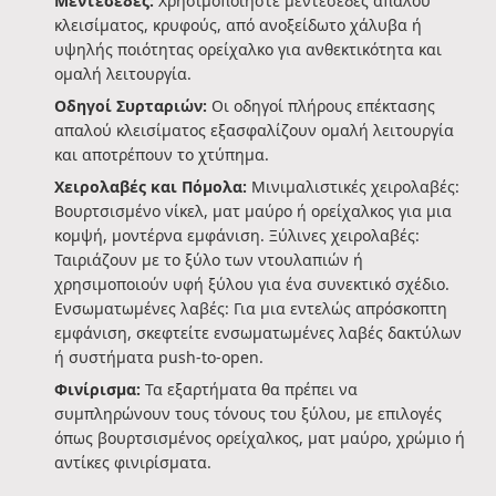
Μεντεσέδες:
Χρησιμοποιήστε μεντεσέδες απαλού
κλεισίματος, κρυφούς, από ανοξείδωτο χάλυβα ή
υψηλής ποιότητας ορείχαλκο για ανθεκτικότητα και
ομαλή λειτουργία.
Οδηγοί Συρταριών:
Οι οδηγοί πλήρους επέκτασης
απαλού κλεισίματος εξασφαλίζουν ομαλή λειτουργία
και αποτρέπουν το χτύπημα.
Χειρολαβές και Πόμολα:
Μινιμαλιστικές χειρολαβές:
Βουρτσισμένο νίκελ, ματ μαύρο ή ορείχαλκος για μια
κομψή, μοντέρνα εμφάνιση. Ξύλινες χειρολαβές:
Ταιριάζουν με το ξύλο των ντουλαπιών ή
χρησιμοποιούν υφή ξύλου για ένα συνεκτικό σχέδιο.
Ενσωματωμένες λαβές: Για μια εντελώς απρόσκοπτη
εμφάνιση, σκεφτείτε ενσωματωμένες λαβές δακτύλων
ή συστήματα push-to-open.
Φινίρισμα:
Τα εξαρτήματα θα πρέπει να
συμπληρώνουν τους τόνους του ξύλου, με επιλογές
όπως βουρτσισμένος ορείχαλκος, ματ μαύρο, χρώμιο ή
αντίκες φινιρίσματα.