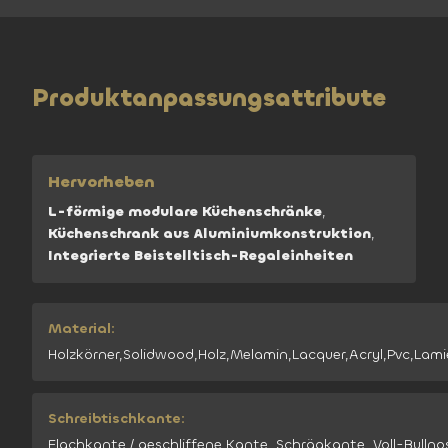
Produktanpassungsattribute
Hervorheben
L-förmige modulare Küchenschränke
,
Küchenschrank aus Aluminiumkonstruktion
,
Integrierte Beistelltisch-Regaleinheiten
Material:
Holzkörner,Solidwood,Holz,Melamin,Lacquer,Acryl,Pvc,Lami
Schreibtischkante:
Flachkante / geschliffene Kante, Schrägkante, Voll-Bullno