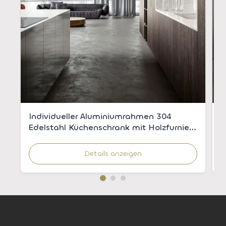
Individueller Aluminiumrahmen 304
M
Edelstahl Küchenschrank mit Holzfurnier
E
für moderne Küchen
u
Details anzeigen