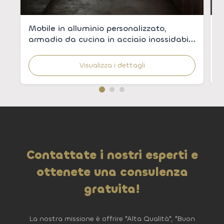
Mobile in alluminio personalizzato,
A
armadio da cucina in acciaio inossidabile
p
304 con impiallacciatura di legno per
m
cucine moderne
c
Visualizza i dettagli
Contattate i nostri esperti e
ottenete una consulenza
gratuita!
La nostra missione è offrire "Alta Qualità", "Buon