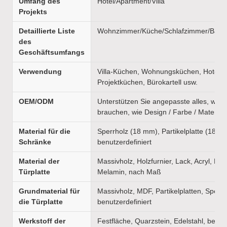
Umfang des
Hotel/Apartment/Villa
Projekts
Detaillierte Liste
Wohnzimmer/Küche/Schlafzimmer/Bade
des
Geschäftsumfangs
Verwendung
Villa-Küchen, Wohnungsküchen, Hotelk
Projektküchen, Bürokartell usw.
OEM/ODM
Unterstützen Sie angepasste alles, was 
brauchen, wie Design / Farbe / Material
Material für die
Sperrholz (18 mm), Partikelplatte (18 m
Schränke
benutzerdefiniert
Material der
Massivholz, Holzfurnier, Lack, Acryl, PVC
Türplatte
Melamin, nach Maß
Grundmaterial für
Massivholz, MDF, Partikelplatten, Sperrh
die Türplatte
benutzerdefiniert
Werkstoff der
Festfläche, Quarzstein, Edelstahl, benutz