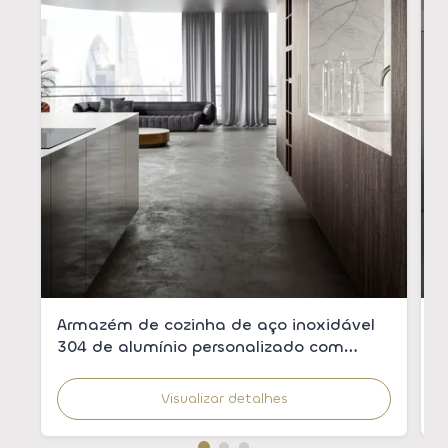
Armazém de cozinha de aço inoxidável
A
304 de alumínio personalizado com
p
revestimento de madeira para cozinhas
m
modernas
c
Visualizar detalhes