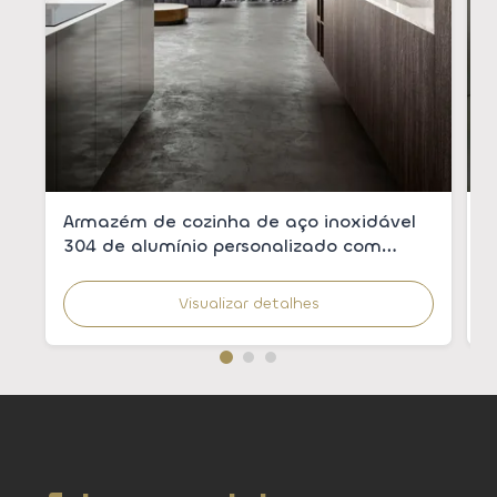
Armazém de cozinha de aço inoxidável
A
304 de alumínio personalizado com
p
revestimento de madeira para cozinhas
m
modernas
c
Visualizar detalhes